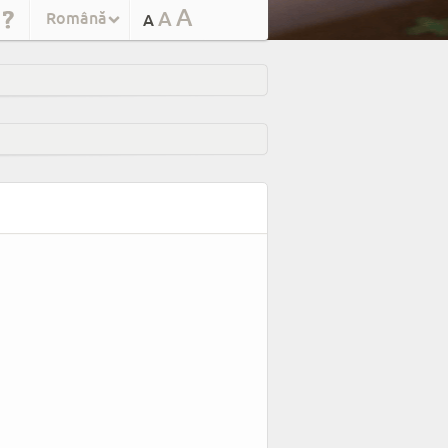
A
A
Română
A