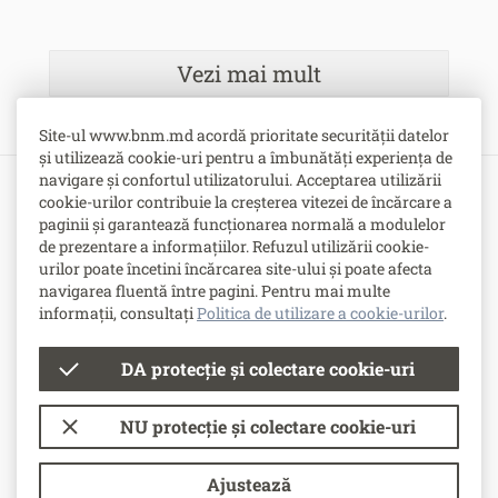
Vezi mai mult
Site-ul www.bnm.md acordă prioritate securității datelor
și utilizează cookie-uri pentru a îmbunătăți experiența de
navigare și confortul utilizatorului. Acceptarea utilizării
cookie-urilor contribuie la creșterea vitezei de încărcare a
Bulevardul Grigore Vieru nr. 1,
paginii și garantează funcționarea normală a modulelor
MD-2005, Chişinău, Republica Moldova
de prezentare a informațiilor. Refuzul utilizării cookie-
urilor poate încetini încărcarea site-ului și poate afecta
-
Contacte
navigarea fluentă între pagini. Pentru mai multe
-
Posturi vacante
informații, consultați
Politica de utilizare a cookie-urilor
.
DA protecție și colectare cookie-uri
© Banca Națională a Moldovei
NU protecție și colectare cookie-uri
Condiții de utilizare
Politica de utilizare a cookie-urilor
Ajustează