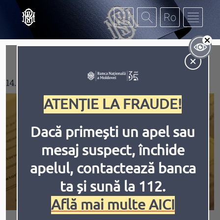
Mergi la conţinutul principal
Af
Contrast
14.05.2026
ATENȚIE LA FRAUDE!
Dacă primești un apel sau
mesaj suspect, închide
Inversiune
Animațiile
apelul, contactează banca
ta și sună la 112.
Află mai multe AICI