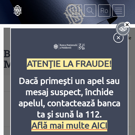
Mergi la conţinutul principal
Af
Extinde
Contrast
Băncile din Republica
Moldova
ATENȚIE LA FRAUDE!
Dacă primești un apel sau
Toate băncile
mesaj suspect, închide
Inversiune
Animațiile
Banca Comercială
apelul, contactează banca
ta și sună la 112.
„COMERŢBANK” S.A.
Află mai multe AICI