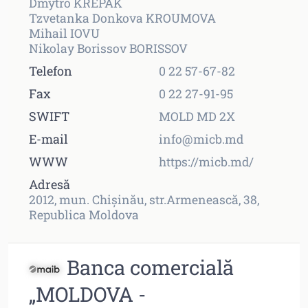
Dmytro KREPAK
Tzvetanka Donkova KROUMOVA
Mihail IOVU
Nikolay Borissov BORISSOV
Telefon
0 22 57-67-82
Fax
0 22 27-91-95
SWIFT
MOLD MD 2X
E-mail
info@micb.md
WWW
https://micb.md/
Adresă
2012, mun. Chişinău, str.Armenească, 38,
Republica Moldova
Banca comercială
„MOLDOVA -