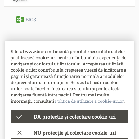
BICS
Site-ul www.bnm.md acordă prioritate securității datelor
și utilizează cookie-uri pentru a îmbunătăți experiența de
navigare și confortul utilizatorului. Acceptarea utilizării
cookie-urilor contribuie la creșterea vitezei de încărcare a
Bulevardul Grigore Vieru nr. 1,
paginii și garantează funcționarea normală a modulelor
MD-2005, Chişinău, Republica Moldova
de prezentare a informațiilor. Refuzul utilizării cookie-
urilor poate încetini încărcarea site-ului și poate afecta
-
Contacte
navigarea fluentă între pagini. Pentru mai multe
-
Posturi vacante
informații, consultați
Politica de utilizare a cookie-urilor
.
DA protecție și colectare cookie-uri
© Banca Națională a Moldovei
NU protecție și colectare cookie-uri
Condiții de utilizare