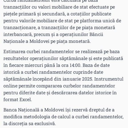
tranzacțiilor cu valori mobiliare de stat efectuate pe
piețele primară și secundară, a cotațiilor publicate
pentru valorile mobiliare de stat pe platforma unică de
tranzacționare, a tranzacțiilor de pe piața monetară
interbancară, precum și a operațiunilor Băncii
Naționale a Moldovei pe piața monetară.
Estimarea curbei randamentelor se realizează pe baza
rezultatelor operațiunilor săptămânale și este publicată
în fiecare miercuri până la ora 14:00. Baza de date
istorică a curbei randamentelor cuprinde date
săptămânale începând din ianuarie 2025. Instrumentul
online permite compararea curbelor randamentelor
pentru diferite date și descărcarea datelor istorice în
format Excel.
Banca Națională a Moldovei își rezervă dreptul de a
modifica metodologia de calcul a curbei randamentelor,
la discreția sa exclusivă.