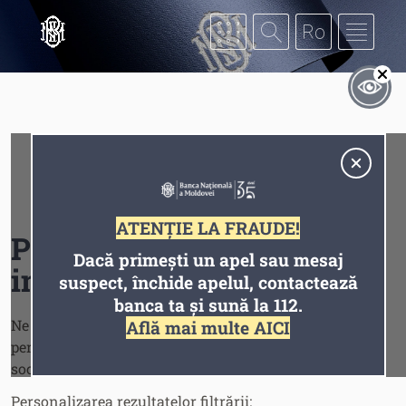
Mergi la conţinutul principal
Af
Contrast
ATENȚIE LA FRAUDE!
Personalizarea
Dacă primești un apel sau mesaj
informației
suspect, închide apelul, contactează
Inversiune
Animațiile
banca ta și sună la 112.
Ne autentificăm cu ajutorul profilului
Află mai multe AICI
personal de pe una din rețelele de
socializare:
Personalizarea rezultatelor filtrării: