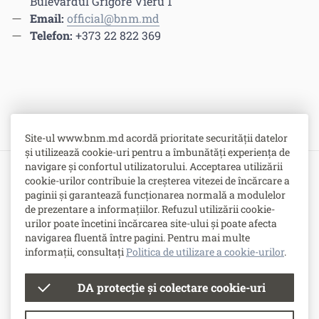
Bulevardul Grigore Vieru 1
Email:
official@bnm.md
Telefon:
+373 22 822 369
Site-ul www.bnm.md acordă prioritate securității datelor
și utilizează cookie-uri pentru a îmbunătăți experiența de
navigare și confortul utilizatorului. Acceptarea utilizării
cookie-urilor contribuie la creșterea vitezei de încărcare a
Bulevardul Grigore Vieru nr. 1,
paginii și garantează funcționarea normală a modulelor
MD-2005, Chişinău, Republica Moldova
de prezentare a informațiilor. Refuzul utilizării cookie-
urilor poate încetini încărcarea site-ului și poate afecta
-
Contacte
navigarea fluentă între pagini. Pentru mai multe
-
Posturi vacante
informații, consultați
Politica de utilizare a cookie-urilor
.
DA protecție și colectare cookie-uri