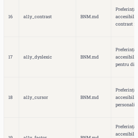
Preferință
16
a11y_contrast
BNM.md
accesibilit
contrast ri
Preferință
17
a11y_dyslexic
BNM.md
accesibilit
pentru disl
Preferință
18
a11y_cursor
BNM.md
accesibilit
personaliz
Preferință
accesibilit
19
a11y_factor
BNM.md