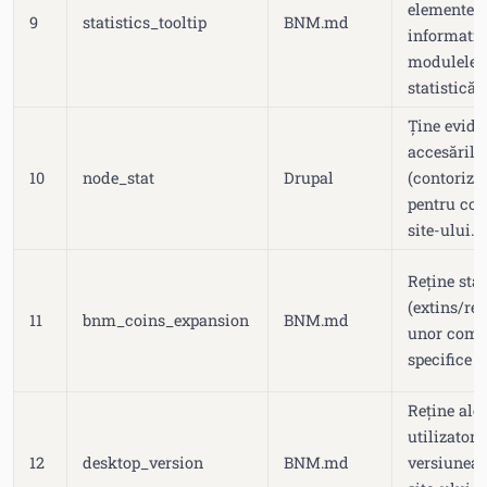
elementel
9
statistics_tooltip
BNM.md
informativ
modulele 
statistică.
Ține evide
accesărilo
10
node_stat
Drupal
(contoriza
pentru con
site-ului.
Reține sta
(extins/res
11
bnm_coins_expansion
BNM.md
unor comp
specifice 
Reține ale
utilizator
12
desktop_version
BNM.md
versiunea 