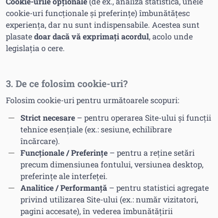
Cookie-urile opționale
(de ex., analiză statistică, unele
cookie-uri funcționale și preferințe) îmbunătățesc
experiența, dar nu sunt indispensabile. Acestea sunt
plasate
doar dacă vă exprimați acordul
, acolo unde
legislația o cere.
3. De ce folosim cookie-uri?
Folosim cookie-uri pentru următoarele scopuri:
Strict necesare
– pentru operarea Site-ului și funcții
tehnice esențiale (ex.: sesiune, echilibrare
încărcare).
Funcționale / Preferințe
– pentru a reține setări
precum dimensiunea fontului, versiunea desktop,
preferințe ale interfeței.
Analitice / Performanță
– pentru statistici agregate
privind utilizarea Site-ului (ex.: număr vizitatori,
pagini accesate), în vederea îmbunătățirii