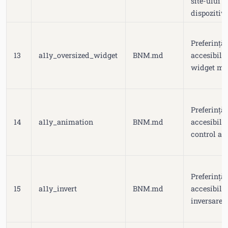
site-ului (
dispozitiv
Preferință
13
a11y_oversized_widget
BNM.md
accesibilit
widget măr
Preferință
14
a11y_animation
BNM.md
accesibilit
control an
Preferință
15
a11y_invert
BNM.md
accesibilit
inversare c