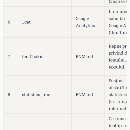
(analiză tr
Limitarea 
Google
solicitări 
6
_gat
Analytics
Google Ana
(throttling)
Reține pre
privind d
7
fontCookie
BNM.md
fontului / 
textului.
Susține
afișări/fun
8
statistics_time
BNM.md
statistică 
(ex.: timp,
informativ
Gestioneaz
tooltip-uri