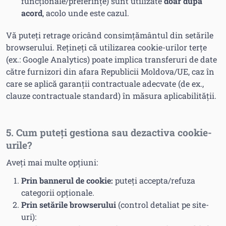
funcționale/preferințe) sunt utilizate
doar după
acord
, acolo unde este cazul.
Vă puteți retrage oricând consimțământul din setările
browserului. Rețineți că utilizarea cookie-urilor terțe
(ex.: Google Analytics) poate implica transferuri de date
către furnizori din afara Republicii Moldova/UE, caz în
care se aplică garanții contractuale adecvate (de ex.,
clauze contractuale standard) în măsura aplicabilității.
5. Cum puteți gestiona sau dezactiva cookie-
urile?
Aveți mai multe opțiuni:
Prin bannerul de cookie:
puteți accepta/refuza
categorii opționale.
Prin setările browserului
(control detaliat pe site-
uri):