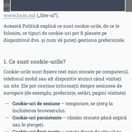
transparența privind modul în care utilizează cookie-
Fonturi
Cursor
uri și tehnologii similare atunci când vizitați site-ul
www.bnm.md
(„Site-ul”).
Această Politică explică ce sunt cookie-urile, de ce le
folosim, ce tipuri de cookie-uri pot fi plasate pe
dispozitivul dvs. și cum vă puteți gestiona preferințele.
1. Ce sunt cookie-urile?
Cookie-urile sunt fișiere text mici stocate pe computerul,
telefonul mobil sau alt dispozitiv atunci când vizitați
un site. Ele pot conține informații despre sesiunea de
navigare (de exemplu, preferințe, setări, pagini vizitate).
Cookie-uri de sesiune
– temporare, se șterg la
închiderea browserului.
Cookie-uri persistente
– rămân stocate până expiră
sau le ștergeți.
Cookie-uri first-party
– setate direct de site-ul pe