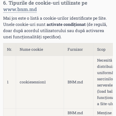
6. Tipurile de cookie-uri utilizate pe
www.bnm.md
Mai jos este o listă a cookie-urilor identificate pe Site.
Unele cookie-uri sunt
activate condiționat
(de regulă,
doar după acordul utilizatorului sau după activarea
unei funcționalități specifice).
Nr.
Nume cookie
Furnizor
Scop
Necesită p
distribuir
uniformă 
sarcinilor 
1
cookiesession1
BNM.md
serverele 
(load bala
funcționar
a Site-ului
BNM.md
Menține s