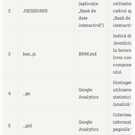
(aplicația
utilizatoru
2
JSESSIONID
„Bază de
cadrul apl
date
„Bază de d
interactivă”)
interactivă
Indică da
JavaScript
în browser
3
has_js
BNM.md
livra corec
componente
ului.
Distingere
Google
utilizatori
4
_ga
Analytics
statistici 
(analiză tr
Colectează
Google
informații
5
_gid
Analytics
paginile vi