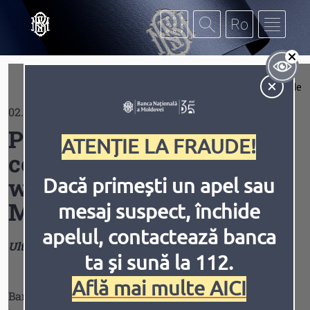
Mergi la conţinutul principal
Af
Extinde
02.01.2026
Contrast
Politica de utilizare a
ATENȚIE LA FRAUDE!
cookie-urilor pe pagina
web a Băncii Naționale a
Dacă primești un apel sau
Moldovei www.bnm.md
mesaj suspect, închide
Inversiune
Animațiile
apelul, contactează banca
Ultima actualizare:
ianuarie 2026
ta și sună la 112.
Află mai multe AICI
Banca Națională a Moldovei („BNM”) își asumă