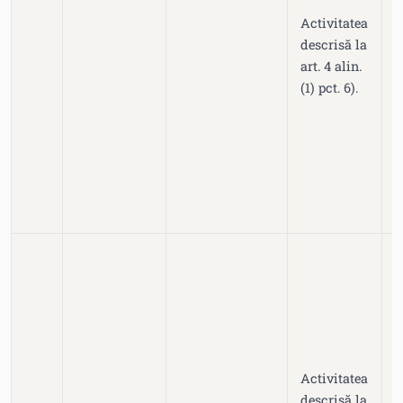
Activitatea
descrisă la
art. 4 alin.
(1) pct. 6).
Activitatea
descrisă la
n