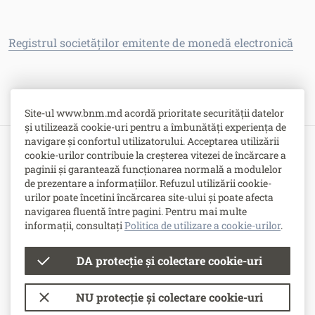
Registrul societăţilor emitente de monedă electronică
Site-ul www.bnm.md acordă prioritate securității datelor
și utilizează cookie-uri pentru a îmbunătăți experiența de
navigare și confortul utilizatorului. Acceptarea utilizării
cookie-urilor contribuie la creșterea vitezei de încărcare a
Bulevardul Grigore Vieru nr. 1,
paginii și garantează funcționarea normală a modulelor
MD-2005, Chişinău, Republica Moldova
de prezentare a informațiilor. Refuzul utilizării cookie-
urilor poate încetini încărcarea site-ului și poate afecta
-
Contacte
navigarea fluentă între pagini. Pentru mai multe
-
Posturi vacante
informații, consultați
Politica de utilizare a cookie-urilor
.
DA protecție și colectare cookie-uri
© Banca Națională a Moldovei
NU protecție și colectare cookie-uri
Condiții de utilizare