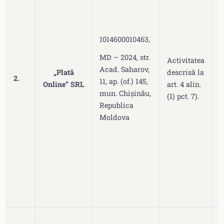
1014600010463,
n
MD – 2024, str.
Activitatea
0
Acad. Saharov,
„Plată
descrisă la
2.
11, ap. (of.) 145,
Online” SRL
art. 4 alin.
mun. Chișinău,
(1) pct. 7).
Republica
Moldova