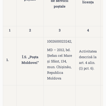
de servicii
licența
poștale
1
2
3
4
1002600023242,
MD – 2012, bd.
Activitatea
Ștefan cel Mare
Î.S. „Poșta
descrisă la
n
1.
și Sfânt, 134,
Moldovei”
art. 4 alin.
2
mun. Chișinău,
(1) pct. 6).
Republica
Moldova