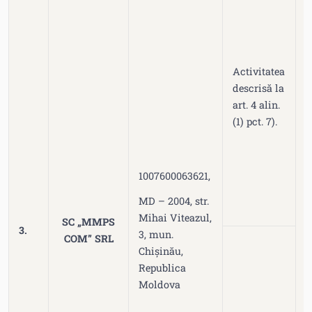
Activitatea
descrisă la
art. 4 alin.
(1) pct. 7).
1007600063621,
MD – 2004, str.
n
Mihai Viteazul,
SC „MMPS
3.
d
3, mun.
COM” SRL
0
Chișinău,
Republica
Moldova