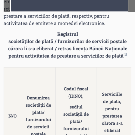
emitente de monedă electronică, cărora li s-a eliberat /
Fonturi
Cursor
retras licența Băncii Naționale pentru activitatea de
prestare a serviciilor de plată, respectiv, pentru
activitatea de emitere a monedei electronice.
Registrul
societăților de plată / furnizorilor de servicii poștale
cărora li s-a eliberat / retras licența Băncii Naționale
[1]
pentru activitatea de prestare a serviciilor de plată
Codul fiscal
Serviciile
(IDNO),
Denumirea
de plată,
societății de
sediul
pentru
plată/
societății de
N/O
prestarea
furnizorului
plată/
cărora s-a
de servicii
e
furnizorului
eliberat
poștale