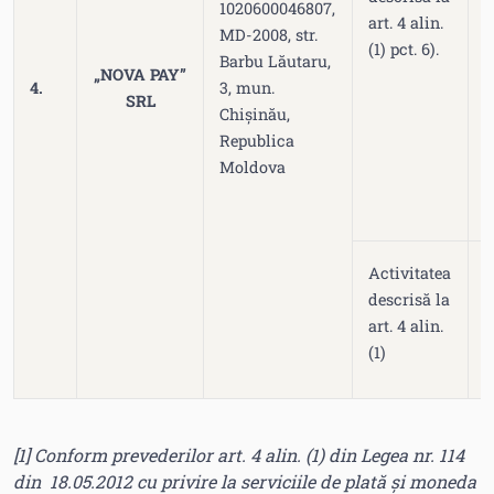
1020600046807,
art. 4 alin.
0
MD-2008, str.
(1) pct. 6).
Barbu Lăutaru,
„NOVA PAY”
4.
3, mun.
SRL
Chișinău,
Republica
Moldova
Activitatea
n
descrisă la
d
art. 4 alin.
3
(1)
[1]
Conform prevederilor art. 4 alin. (1) din Legea nr. 114
din 18.05.2012 cu privire la serviciile de plată și moneda