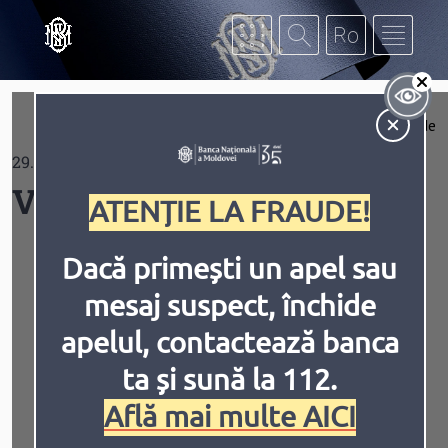
Mergi la conţinutul principal
Af
Extinde
29.03.2021
Contrast
Videografice
ATENȚIE LA FRAUDE!
Dacă primești un apel sau
mesaj suspect, închide
Inversiune
Animațiile
apelul, contactează banca
ta și sună la 112.
Află mai multe AICI