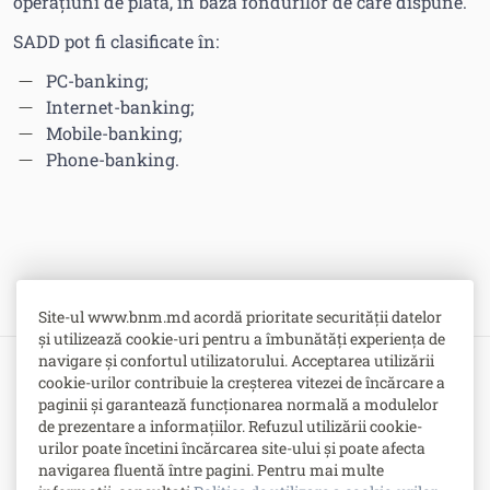
operaţiuni de plată, în baza fondurilor de care dispune.
SADD pot fi clasificate în:
PC-banking;
Internet-banking;
Mobile-banking;
Phone-banking.
Site-ul www.bnm.md acordă prioritate securității datelor
și utilizează cookie-uri pentru a îmbunătăți experiența de
navigare și confortul utilizatorului. Acceptarea utilizării
cookie-urilor contribuie la creșterea vitezei de încărcare a
Bulevardul Grigore Vieru nr. 1,
paginii și garantează funcționarea normală a modulelor
MD-2005, Chişinău, Republica Moldova
de prezentare a informațiilor. Refuzul utilizării cookie-
urilor poate încetini încărcarea site-ului și poate afecta
-
Contacte
navigarea fluentă între pagini. Pentru mai multe
-
Posturi vacante