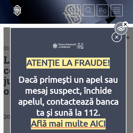
Mergi la conţinutul principal
Af
Extinde
03.07.2026
Contrast
Lista monedelor
ATENȚIE LA FRAUDE!
comemorative și
jubiliare, grupate în
Dacă primești un apel sau
ordine cronologică
mesaj suspect, închide
Inversiune
Animațiile
apelul, contactează banca
ta și sună la 112.
2026
Află mai multe AICI