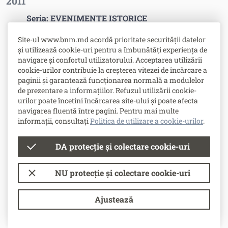
2011
Seria: EVENIMENTE ISTORICE
20 de ani de la înființarea Băncii Naționale a
Site-ul www.bnm.md acordă prioritate securității datelor
Moldovei
și utilizează cookie-uri pentru a îmbunătăți experiența de
navigare și confortul utilizatorului. Acceptarea utilizării
20 de ani de la proclamarea independenţei
cookie-urilor contribuie la creșterea vitezei de încărcare a
Republicii Moldova
paginii și garantează funcționarea normală a modulelor
de prezentare a informațiilor. Refuzul utilizării cookie-
Chişinău - 575 de ani de la prima atestare
urilor poate încetini încărcarea site-ului și poate afecta
documentară
navigarea fluentă între pagini. Pentru mai multe
informații, consultați
Politica de utilizare a cookie-urilor
.
Seria: PERSONALITĂŢI
DA protecție și colectare cookie-uri
180 ani de la naşterea lui Alexandru Bernardazzi
NU protecție și colectare cookie-uri
Seria: ALEEA CLASICILOR DIN GRĂDINA
Ajustează
PUBLICĂ "ŞTEFAN CEL MARE ŞI SFÂNT" DIN
MUN. CHIŞINĂU