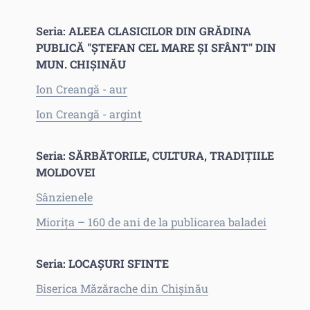
Seria: ALEEA CLASICILOR DIN GRĂDINA
PUBLICĂ "ŞTEFAN CEL MARE ŞI SFÂNT" DIN
MUN. CHIŞINĂU
Ion Creangă - aur
Ion Creangă - argint
Seria: SĂRBĂTORILE, CULTURA, TRADIŢIILE
MOLDOVEI
Sânzienele
Mioriţa – 160 de ani de la publicarea baladei
Seria: LOCAŞURI SFINTE
Biserica Măzărache din Chişinău