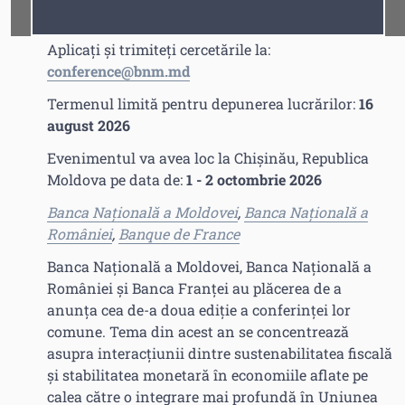
CALL FOR PAPERS
Fonturi
Cursor
Aplicați și trimiteți cercetările la:
conference@bnm.md
Termenul limită pentru depunerea lucrărilor:
16
august 2026
Evenimentul va avea loc la Chișinău, Republica
Moldova pe data de:
1 - 2 octombrie 2026
Banca Națională a Moldovei
,
Banca Națională a
României
,
Banque de France
Banca Națională a Moldovei, Banca Națională a
României și Banca Franței au plăcerea de a
anunța cea de-a doua ediție a conferinței lor
comune. Tema din acest an se concentrează
asupra interacțiunii dintre sustenabilitatea fiscală
și stabilitatea monetară în economiile aflate pe
calea către o integrare mai profundă în Uniunea