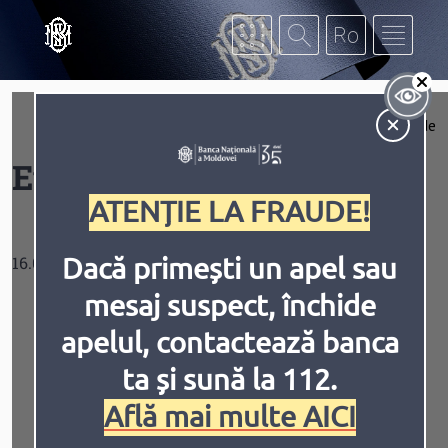
Mergi la conţinutul principal
Af
Extinde
Contrast
Evenimente de cercetare
ATENȚIE LA FRAUDE!
Dacă primești un apel sau
16.07.2026
mesaj suspect, închide
Conferința internațională:
Inversiune
Animațiile
The 2nd BdF-NBM-NBR Annual International
apelul, contactează banca
Conference
ta și sună la 112.
Policy Coordination for EU Convergence:
Fiscal Space and Monetary Anchoring Under
Află mai multe AICI
Accelerated Integration