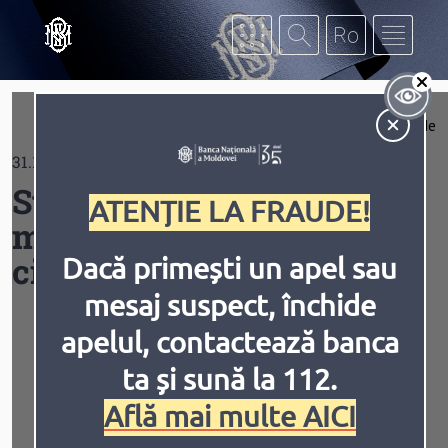
Mergi la conţinutul principal
Af
Extinde
31.12.2025
Contrast
Structura și volumul
ATENȚIE LA FRAUDE!
monedei naţionale în
circulaţie
Dacă primești un apel sau
mesaj suspect, închide
Inversiune
Animațiile
apelul, contactează banca
ta și sună la 112.
Structura monedei naţionale în circulaţie la
situaţia din 31 decembrie 2025
Află mai multe AICI