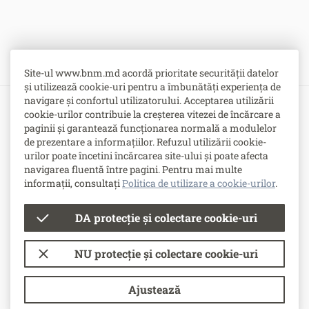
Site-ul www.bnm.md acordă prioritate securității datelor
și utilizează cookie-uri pentru a îmbunătăți experiența de
navigare și confortul utilizatorului. Acceptarea utilizării
cookie-urilor contribuie la creșterea vitezei de încărcare a
Bulevardul Grigore Vieru nr. 1,
paginii și garantează funcționarea normală a modulelor
MD-2005, Chişinău, Republica Moldova
de prezentare a informațiilor. Refuzul utilizării cookie-
urilor poate încetini încărcarea site-ului și poate afecta
-
Contacte
navigarea fluentă între pagini. Pentru mai multe
-
Posturi vacante
informații, consultați
Politica de utilizare a cookie-urilor
.
DA protecție și colectare cookie-uri
© Banca Națională a Moldovei
NU protecție și colectare cookie-uri
Condiții de utilizare
Politica de utilizare a cookie-urilor
Ajustează