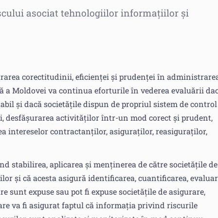
iscului asociat tehnologiilor informațiilor și
area corectitudinii, eficienței și prudenței în administrare
lă a Moldovei va continua eforturile în vederea evaluării da
abil și dacă societățile dispun de propriul sistem de control
ii, desfășurarea activităților într-un mod corect şi prudent,
a intereselor contractanților, asiguraților, reasiguraților,
d stabilirea, aplicarea și menținerea de către societățile de
or și că acesta asigură identificarea, cuantificarea, evaluar
e sunt expuse sau pot fi expuse societățile de asigurare,
re va fi asigurat faptul că informația privind riscurile