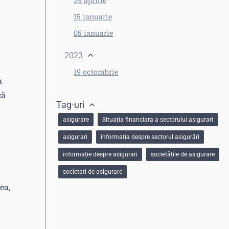
29 aprilie
15 ianuarie
05 ianuarie
2023
19 octombrie
a
că
Tag-uri
asigurare
Situația financiara a sectorului asigurari
asigurari
informația despre sectorul asigurări
informație despre asigurari
societățile de asigurare
societati de asigurare
ea,