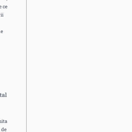
e ce
ii
de
tal
mita
 de