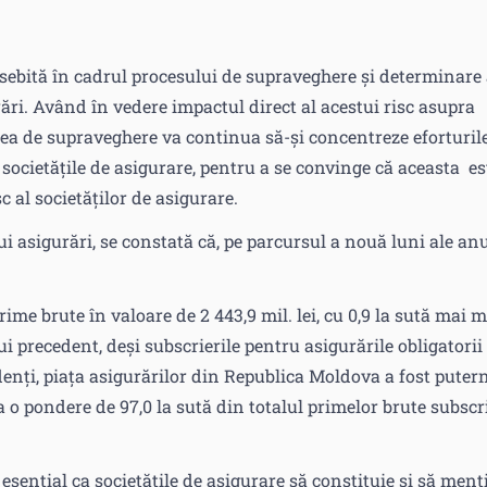
osebită în cadrul procesului de supraveghere și determinare
urări. Având în vedere impactul direct al acestui risc asupra
itatea de supraveghere va continua să-și concentreze eforturil
societățile de asigurare, pentru a se convinge că aceasta es
c al societăților de asigurare.
i asigurări, se constată că, pe parcursul a nouă luni ale an
ime brute în valoare de 2 443,9 mil. lei, cu 0,9 la sută mai m
i precedent, deși subscrierile pentru asigurările obligatorii
cedenți, piața asigurărilor din Republica Moldova a fost puter
a o pondere de 97,0 la sută din totalul primelor brute subscr
 esențial ca societățile de asigurare să constituie şi să menț