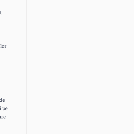
t
lor
 de
i pe
are