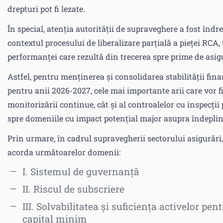
drepturi pot fi lezate.
În special, atenția autorității de supraveghere a fost îndre
contextul procesului de liberalizare parțială a pieței RCA
performanței care rezultă din trecerea spre prime de asigur
Astfel, pentru menținerea și consolidarea stabilității finan
pentru anii 2026-2027, cele mai importante arii care vor f
monitorizării continue, cât și al controalelor cu inspecții 
spre domeniile cu impact potențial major asupra îndeplinir
Prin urmare, în cadrul supravegherii sectorului asigurări, î
acorda următoarelor domenii:
I. Sistemul de guvernanță
II. Riscul de subscriere
III. Solvabilitatea și suficiența activelor pen
capital minim