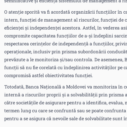
semnificative și eficiența sistemului de management a ri
O atenție sporită va fi acordată organizării funcțiilor în
intern, funcției de management al riscurilor, funcției de c
eficienței și independenței acestora. Astfel, în vederea as
compromite capacitatea funcțiilor de a-și îndeplini sarci
respectarea cerințelor de independență a funcțiilor, priv
operaționale, inclusiv prin prisma subordonării conducători
prevăzute a le monitoriza și/sau controla. De asemenea,
funcții să nu fie corelată cu îndeplinirea activităților pe 
compromisă astfel obiectivitatea funcției.
Totodată, Banca Națională a Moldovei va monitoriza în 
internă a riscurilor proprii și a solvabilității prin prisma
către societățile de asigurare pentru a identifica, evalua,
termen lung cu care se confruntă sau se poate confrunta 
pentru a se asigura că nevoile sale de solvabilitate sunt 