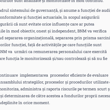
scurilor sunt analizate și monitorizate în mod continuu.
 cadrul sistemului de guvernanță, și anume a funcției de audi
onformitate şi funcției actuariale, în scopul asigurării
igurării că sunt evitate orice influențe care ar putea
nile în mod obiectiv, onest și independent, BNM va verifica
ind separarea organizațională, separarea prin prisma sarcini
lor funcției, față de activitățile pe care funcțiile sunt
 BNM va urmări ca remunerarea personalului care exercită
care funcția le monitorizează și/sau controlează și să nu fie
continuare implementarea proceselor eficiente de evaluare
 ansamblului strategiilor, proceselor şi procedurilor utilizate
 monitoriza, administra şi raporta riscurile pe termen scurt ş
şi determinarea de către acestea a fondurilor proprii neces
îndeplinite în orice moment.