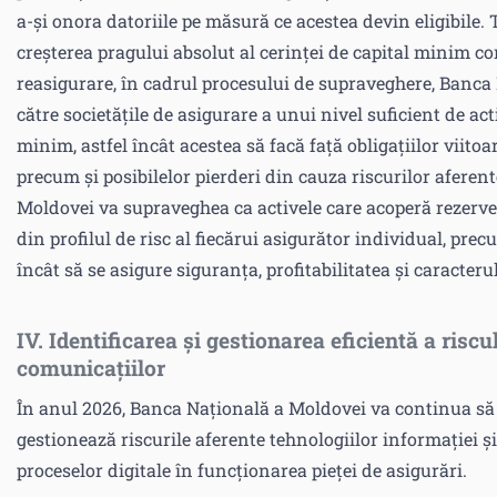
a-și onora datoriile pe măsură ce acestea devin eligibile. 
creșterea pragului absolut al cerinței de capital minim c
reasigurare, în cadrul procesului de supraveghere, Banca
către societățile de asigurare a unui nivel suficient de ac
minim, astfel încât acestea să facă față obligațiilor viitoa
precum și posibilelor pierderi din cauza riscurilor aferent
Moldovei va supraveghea ca activele care acoperă rezervele
din profilul de risc al fiecărui asigurător individual, prec
încât să se asigure siguranța, profitabilitatea și caracterul
IV. Identificarea și gestionarea eficientă a riscu
comunicațiilor
În anul 2026, Banca Națională a Moldovei va continua să a
gestionează riscurile aferente tehnologiilor informației ș
proceselor digitale în funcționarea pieței de asigurări.