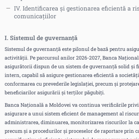
IV. Identificarea și gestionarea eficientă a r
comunicațiilor
I. Sistemul de guvernanță
Sistemul de guvernanță este pilonul de bază pentru asigur
activității. Pe parcursul anilor 2026-2027, Banca Naționa
asigurătorii dispun de un sistem de guvernanță solid și fi
intern, capabil să asigure gestionarea eficientă a societăț
conformarea cu prevederile legislației, precum şi protejare
beneficiarilor asigurării şi terților păgubiți.
Banca Națională a Moldovei va continua verificările privin
asigurare a unui sistem eficient de management al riscuril
administrarea, diminuarea, monitorizarea riscurilor la car
precum și a procedurilor și proceselor de raportare prin ca