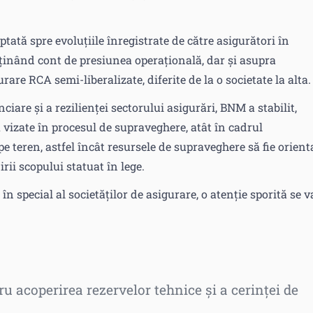
ptată spre evoluțiile înregistrate de către asigurători în
, ținând cont de presiunea operațională, dar și asupra
are RCA semi-liberalizate, diferite de la o societate la alta.
ciare și a rezilienței sectorului asigurări, BNM a stabilit,
i vizate în procesul de supraveghere, atât în cadrul
pe teren, astfel încât resursele de supraveghere să fie orient
ii scopului statuat în lege.
n special al societăților de asigurare, o atenție sporită se v
tru acoperirea rezervelor tehnice și a cerinței de