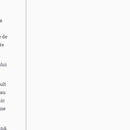
 a
e de
te
ului
ult
 au
nic
ise
ină,