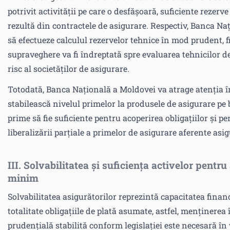
potrivit activității pe care o desfășoară, suficiente rezerv
rezultă din contractele de asigurare. Respectiv, Banca N
să efectueze calculul rezervelor tehnice în mod prudent, fia
supraveghere va fi îndreptată spre evaluarea tehnicilor de 
risc al societăților de asigurare.
Totodată, Banca Națională a Moldovei va atrage atenția în
stabilească nivelul primelor la produsele de asigurare pe 
prime să fie suficiente pentru acoperirea obligațiilor și pe
liberalizării parțiale a primelor de asigurare aferente asig
III. Solvabilitatea și suficiența activelor pentru
minim
Solvabilitatea asigurătorilor reprezintă capacitatea fina
totalitate obligațiile de plată asumate, astfel, menținere
prudențială stabilită conform legislației este necesară în