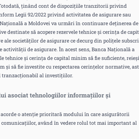
Totodată, ținând cont de dispozițiile tranzitorii privind
onform Legii 92/2022 privind activitatea de asigurare sau
 Națională a Moldovei va urmări în continuare deținerea de
tive destinate să acopere rezervele tehnice și cerința de capit
re ale societăților de asigurare ce decurg din polițele subscri
e activității de asigurare. În acest sens, Banca Națională a
 tehnice și cerința de capital minim să fie suficiente, reieș
um și să fie investite cu respectarea cerințelor normative, ast
 tranzacționabil al investițiilor.
lui asociat tehnologiilor informațiilor și
corde o atenție prioritară modului în care asigurătorii
i comunicațiilor, având în vedere rolul tot mai important al