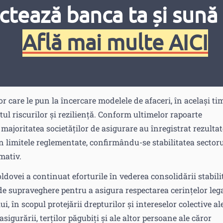
ctează banca ta și sună 
e anual și se bazează pe o analiză aprofundată a celor mai
ilor în ansamblu, precum și asigurătorii la nivel individual
Află mai multe AICI
ții de asigurare sau de reasigurare se ține cont și de rezulta
 progresele obținute în realizarea priorităților stabilite în
eficientă a resurselor disponibile pentru procesul de
t fi ajustate, luând în considerare evoluțiile înregistrate.
r care le pun la încercare modelele de afaceri, în același ti
riscurilor și reziliență. Conform ultimelor rapoarte
, majoritatea societăților de asigurare au înregistrat rezultat
 în limitele reglementate, confirmându-se stabilitatea sector
mativ.
ovei a continuat eforturile în vederea consolidării stabilit
 de supraveghere pentru a asigura respectarea cerințelor leg
i, în scopul protejării drepturilor și intereselor colective al
asigurării, terților păgubiți și ale altor persoane ale căror