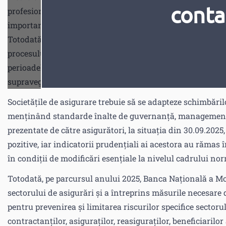
conta
profesioniști pe piața asigurărilor. Acestea sunt revizuit
importante riscuri cu care se confruntă sectorul asigurăr
Totodată, la stabilirea priorităților supravegherii activită
procesului privind evaluarea riscurilor asigurătorilor și de
perioadele anterioare. Aceste priorități asigură o alocare 
supraveghere a sectorului de asigurări și, la necesitate, po
Societățile de asigurare trebuie să se adapteze schimbărilo
menținând standarde înalte de guvernanță, managementul 
prezentate de către asigurători, la situația din 30.09.2025
pozitive, iar indicatorii prudențiali ai acestora au rămas
în condiții de modificări esențiale la nivelul cadrului nor
Totodată, pe parcursul anului 2025, Banca Națională a Mold
sectorului de asigurări și a întreprins măsurile necesare
pentru prevenirea și limitarea riscurilor specifice sectorulu
contractanților, asiguraților, reasiguraților, beneficiarilor 