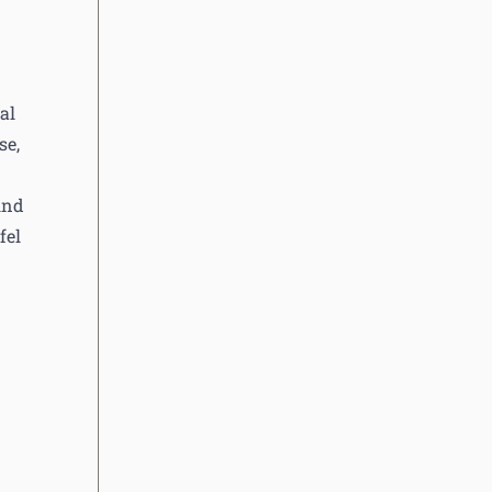
al
se,
ind
fel