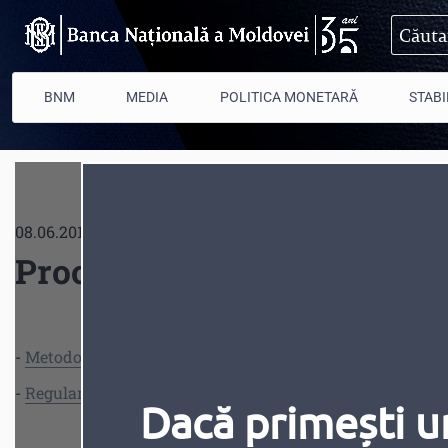
Mergi la conţinutul principal
BNM
MEDIA
POLITICA MONETARĂ
STABI
08.06.2018
Procesul de supraveghere 
-
Metodologia de supraveghere și evaluare a activității bă
-
Regulamentul privind controalele pe teren (inspecțiile) 
Dacă primești u