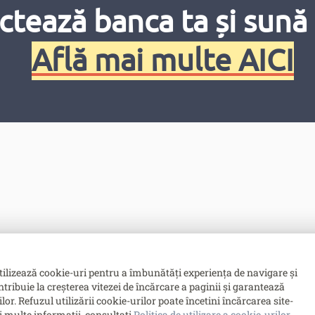
ctează banca ta și sună 
Află mai multe AICI
tilizează cookie-uri pentru a îmbunătăți experiența de navigare și
ntribuie la creșterea vitezei de încărcare a paginii și garantează
. Refuzul utilizării cookie-urilor poate încetini încărcarea site-
i multe informații, consultați
Politica de utilizare a cookie-urilor
.