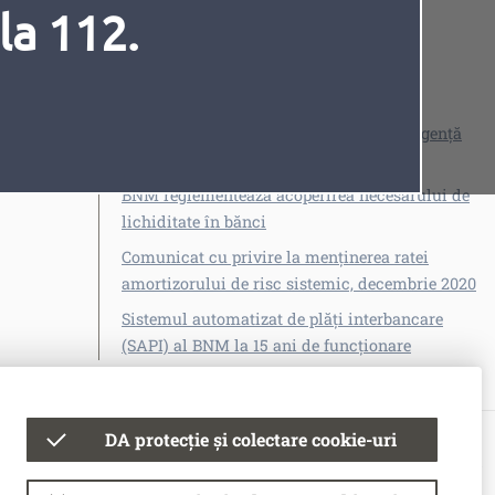
la 112.
Vezi și
BNM a publicat Raportul cu privire la
legalitatea acordării, modalitatea de
repartizare și utilizare a creditelor de urgență
pentru trei bănci în anii 2014–2015
Fonturi
Cursor
BNM reglementează acoperirea necesarului de
lichiditate în bănci
Comunicat cu privire la menținerea ratei
amortizorului de risc sistemic, decembrie 2020
Sistemul automatizat de plăți interbancare
(SAPI) al BNM la 15 ani de funcționare
BNM a stabilit contribuțiile băncilor la fondul
de rezoluție pentru anul 2023
DA protecție și colectare cookie-uri
© Banca Națională a Moldovei
Tag-uri
Condiții de utilizare