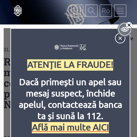
Mergi la conţinutul principal
Af
Extinde
31.12.2025
Contrast
Raport privind
ATENȚIE LA FRAUDE!
monitorizarea executării
contractelor de achiziţii
Dacă primești un apel sau
publice ale Băncii
mesaj suspect, închide
Inversiune
Animațiile
Naţionale a Moldovei
apelul, contactează banca
ta și sună la 112.
Află mai multe AICI