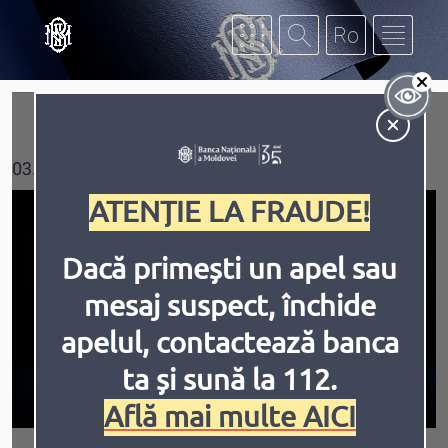
Mergi la conţinutul principal
Af
Contrast
03.07.2026
ATENȚIE LA FRAUDE!
Dacă primești un apel sau
mesaj suspect, închide
Inversiune
Animațiile
apelul, contactează banca
ta și sună la 112.
Află mai multe AICI