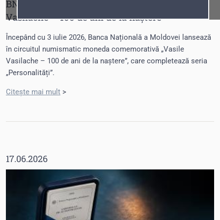
BNM lansează moneda comemorativă „Vasile
Fonturi
Cursor
Vasilache – 100 de ani de la naștere”
Începând cu 3 iulie 2026, Banca Națională a Moldovei lansează
în circuitul numismatic moneda comemorativă „Vasile
Vasilache – 100 de ani de la naștere”, care completează seria
„Personalități”.
Citește mai mult
>
17.06.2026