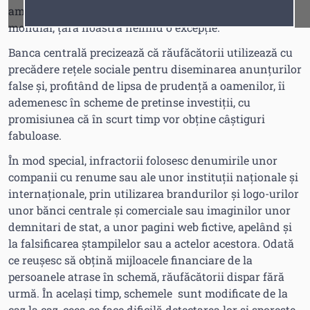
amploare în era tehnologiilor informaționale, la nivel
Fonturi
Cursor
mondial, țara noastră nefiind o excepție.
Banca centrală precizează că răufăcătorii utilizează cu
precădere rețele sociale pentru diseminarea anunțurilor
false și, profitând de lipsa de prudență a oamenilor, îi
ademenesc în scheme de pretinse investiții, cu
promisiunea că în scurt timp vor obține câștiguri
fabuloase.
În mod special, infractorii folosesc denumirile unor
companii cu renume sau ale unor instituții naționale și
internaționale, prin utilizarea brandurilor și logo-urilor
unor bănci centrale și comerciale sau imaginilor unor
demnitari de stat, a unor pagini web fictive, apelând și
la falsificarea ștampilelor sau a actelor acestora. Odată
ce reușesc să obțină mijloacele financiare de la
persoanele atrase în schemă, răufăcătorii dispar fără
urmă. În același timp, schemele sunt modificate de la
caz la caz, ceea ce face dificilă detectarea lor și sporește