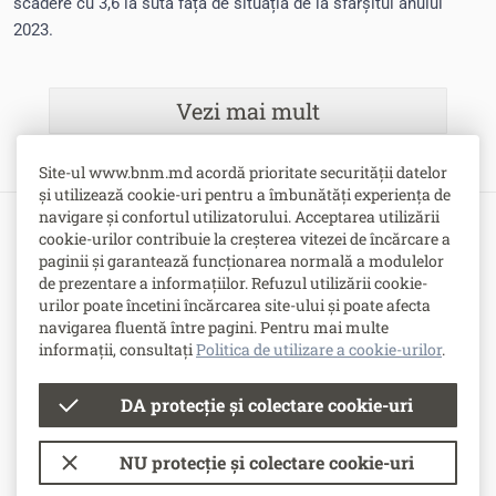
scădere cu 3,6 la sută față de situația de la sfârșitul anului
2023.
Vezi mai mult
Site-ul www.bnm.md acordă prioritate securității datelor
și utilizează cookie-uri pentru a îmbunătăți experiența de
navigare și confortul utilizatorului. Acceptarea utilizării
cookie-urilor contribuie la creșterea vitezei de încărcare a
Bulevardul Grigore Vieru nr. 1,
paginii și garantează funcționarea normală a modulelor
MD-2005, Chişinău, Republica Moldova
de prezentare a informațiilor. Refuzul utilizării cookie-
urilor poate încetini încărcarea site-ului și poate afecta
-
Contacte
navigarea fluentă între pagini. Pentru mai multe
-
Posturi vacante
informații, consultați
Politica de utilizare a cookie-urilor
.
DA protecție și colectare cookie-uri
© Banca Națională a Moldovei
NU protecție și colectare cookie-uri
Condiții de utilizare