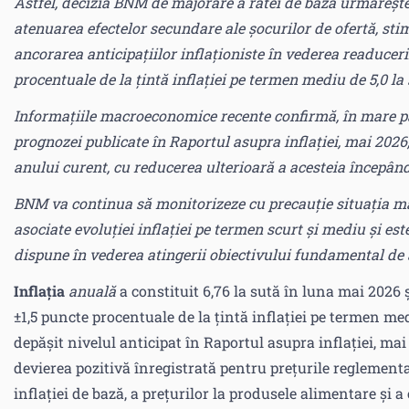
Astfel, decizia BNM de majorare a ratei de bază urmărește
atenuarea efectelor secundare ale șocurilor de ofertă, st
ancorarea anticipațiilor inflaționiste în vederea readucerii
procentuale de la țintă inflației pe termen mediu de 5,0 la 
Informațiile macroeconomice recente confirmă, în mare part
prognozei publicate în Raportul asupra inflației, mai 2026,
anului curent, cu reducerea ulterioară a acesteia începând
BNM va continua să monitorizeze cu precauție situația mac
asociate evoluției inflației pe termen scurt și mediu și est
dispune în vederea atingerii obiectivului fundamental de as
Inflația
anuală
a constituit 6,76 la sută în luna mai 2026 
±1,5 puncte procentuale de la țintă inflației pe termen medi
depășit nivelul anticipat în Raportul asupra inflației, ma
devierea pozitivă înregistrată pentru prețurile reglementat
inflației de bază, a prețurilor la produsele alimentare și a 