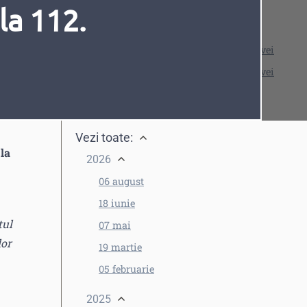
la 112.
Vezi și
Comunicat al Băncii Naționale a Moldovei
Comunicat al Băncii Naționale a Moldovei
Calendar de diseminare a datelor
Fonturi
Cursor
Vezi toate:
 la
2026
06 august
18 iunie
tul
07 mai
lor
19 martie
05 februarie
2025