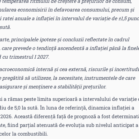
 temperarea ritmului de creștere a prețurilor de consum,
imularea economisirii în defavoarea consumului, precum și
 ratei anuale a inflației în intervalul de variație de ±1,5 punc
sută.
e, principalele ipoteze și concluzii reflectate în cadrul
 care prevede o tendință ascendentă a inflației până la finel
 cu trimestrul I 2027.
roeconomică internă și cea externă, riscurile și incertitudi
e pregătită să utilizeze, la necesitate, instrumentele de care
igurare și menținere a stabilității prețurilor.
și a rămas peste limita superioară a intervalului de variație
u de 5,0 la sută. În luna de referință, dinamica inflației a
i 2026. Această diferență față de prognoză a fost determinat
e, fiind parțial atenuată de evoluția sub nivelul anticipat a
celor la combustibili.