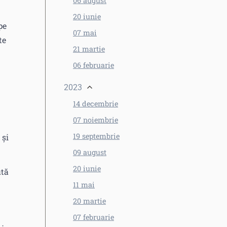
06 august
20 iunie
pe
07 mai
te
21 martie
06 februarie
2023
14 decembrie
07 noiembrie
19 septembrie
 și
09 august
20 iunie
ută
11 mai
20 martie
07 februarie