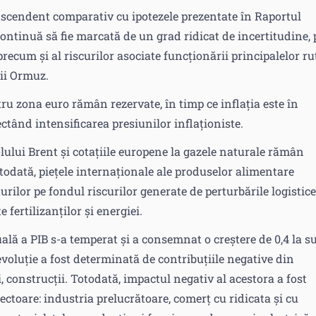
ascendent comparativ cu ipotezele prezentate în Raportul
ontinuă să fie marcată de un grad ridicat de incertitudine, 
precum și al riscurilor asociate funcționării principalelor ru
rii Ormuz.
ru zona euro rămân rezervate, în timp ce inflația este în
ectând intensificarea presiunilor inflaționiste.
olului Brent și cotațiile europene la gazele naturale rămân
otodată, piețele internaționale ale produselor alimentare
rilor pe fondul riscurilor generate de perturbările logistice
 fertilizanților și energiei.
uală a PIB s-a temperat și a consemnat o creștere de 0,4 la s
 evoluție a fost determinată de contribuțiile negative din
i, construcții. Totodată, impactul negativ al acestora a fost
ectoare: industria prelucrătoare, comerț cu ridicata și cu