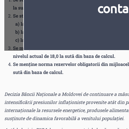
conta
la sută anual.
Se stabilesc ratele de dobândă:
a) la creditele overnight, la nivelul de 9,00 la sută an
b) la operațiunile repo, la nivelul de 7,25 la sută anua
c) la depozitele overnight, la nivelul de 5,00 la sută 
Se menține norma rezervelor obligatorii din mijloacele
nivelul actual de 18,0 la sută din baza de calcul.
Se menține norma rezervelor obligatorii din mijloacele 
sută din baza de calcul.
Decizia Băncii Naționale a Moldovei de continuare a măsuri
intensificării presiunilor inflaționiste provenite atât din p
internaționale la resursele energetice, produsele alimentare
susținute de dinamica favorabilă a venitului populației.