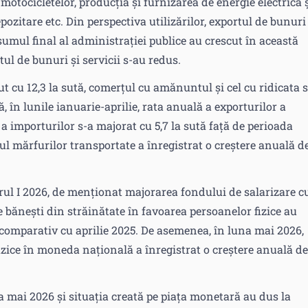
motocicletelor, producția și furnizarea de energie electrică 
pozitare etc. Din perspectiva utilizărilor, exportul de bunuri 
nsumul final al administrației publice au crescut în această
tul de bunuri și servicii s-au redus.
ut cu 12,3 la sută, comerțul cu amănuntul și cel cu ridicata 
ă, în lunile ianuarie-aprilie, rata anuală a exporturilor a
ă a importurilor s-a majorat cu 5,7 la sută față de perioada
ul mărfurilor transportate a înregistrat o creștere anuală d
rul I 2026, de menționat majorarea fondului de salarizare c
e bănești din străinătate în favoarea persoanelor fizice au
nt comparativ cu aprilie 2025. De asemenea, în luna mai 2026,
zice în moneda națională a înregistrat o creștere anuală de
a mai 2026 și situația creată pe piața monetară au dus la