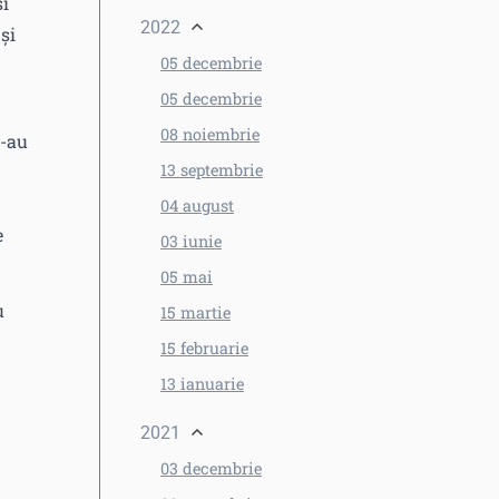
și
2022
și
05 decembrie
05 decembrie
08 noiembrie
s-au
13 septembrie
04 august
e
03 iunie
05 mai
u
15 martie
15 februarie
13 ianuarie
2021
03 decembrie