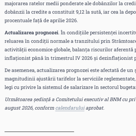
majorarea ratelor medii ponderate ale dobânzilor la credite
dobânzii la credite a constituit 9,12 la sută, iar cea la depo
procentuale față de aprilie 2026.
Actualizarea prognozei
. În condițiile persistenței incert
reluarea în condiții normale a tranzitului prin Strâmtoar
activității economice globale, balanța riscurilor aferent
inflaționist până în trimestrul IV 2026 și dezinflaționist 
De asemenea, actualizarea prognozei este afectată de un ș
magnitudinii ajustării tarifelor la serviciile reglementate,
legi cu privire la sistemul de salarizare în sectorul bugeta
Următoarea ședință a Comitetului executiv al BNM cu priv
august 2026, conform
calendarului
aprobat.