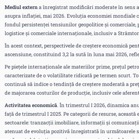
Mediul extern
a înregistrat modificări moderate în sens 
asupra inflației, mai 2026. Evoluția economiei mondiale c
fondul persistenței tensiunilor geopolitice și comerciale, 
logistice și comerciale internaționale, inclusiv a Strâmto
În acest context, perspectivele de creștere economică pent
ascensiune, constituind 3,2 la sută în luna mai 2026, refl
Pe piețele internaționale ale materiilor prime, prețul petr
caracterizate de o volatilitate ridicată pe termen scurt. T
continuă să indice o tendință de creștere moderată a prețu
de majorarea costurilor de producție, inclusiv cele aferente
Activitatea economică
. În trimestrul I 2026, dinamica an
față de trimestrul I 2025. Pe categorii de resurse, această
sectoarele: tranzacții imobiliare, informații și comunicați
atenuat de evoluția pozitivă înregistrată în următoarele s