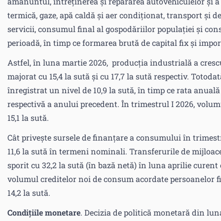
amănuntul, întreținerea și repararea autovehiculelor și a 
termică, gaze, apă caldă și aer condiționat, transport și de
servicii, consumul final al gospodăriilor populației și co
perioadă, în timp ce formarea brută de capital fix și impor
Astfel, în luna martie 2026, producția industrială a cresc
majorat cu 15,4 la sută și cu 17,7 la sută respectiv. Totodat
înregistrat un nivel de 10,9 la sută, în timp ce rata anual
respectivă a anului precedent. În trimestrul I 2026, volum
15,1 la sută.
Cât privește sursele de finanțare a consumului în trimest
11,6 la sută în termeni nominali. Transferurile de mijloac
sporit cu 32,2 la sută (în bază netă) în luna aprilie cure
volumul creditelor noi de consum acordate persoanelor fi
14,2 la sută.
Condițiile monetare
. Decizia de politică monetară din lun