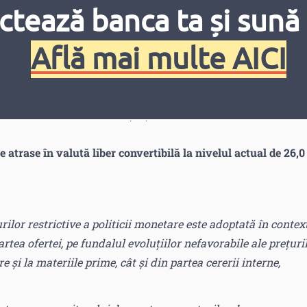
ctează banca ta și sună 
Află mai multe AICI
ual;
l;
anual.
 atrase în lei moldovenești și în valută neconvertibilă la
atrase în valută liber convertibilă la nivelul actual de 26,0
lor restrictive a politicii monetare este adoptată în contex
artea ofertei, pe fundalul evoluțiilor nefavorabile ale prețuri
 și la materiile prime, cât și din partea cererii interne,