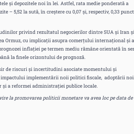
le și depozitele noi în lei. Astfel, rata medie ponderată a
zite – 5,52 la sută, în creștere cu 0,07 și, respectiv, 0,33 punc
itudinilor privind rezultatul negocierilor dintre SUA și Iran ș
ea Ormuz, cu implicații asupra comerțului internațional și 
ă prognozei inflației pe termen mediu rămâne orientată în se
până la finele orizontului de prognoză.
ir de riscuri și incertitudini asociate momentului și
 impactului implementării noii politici fiscale, adoptării noi
r și a reformei administrației publice locale.
ire la promovarea politicii monetare va avea loc pe data de